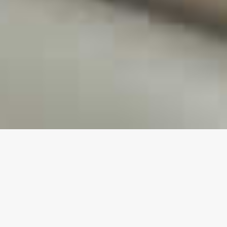
MIS IDEAS
Por ese exquisito alejamiento de la realidad que, a
través de un lienzo y por momentos